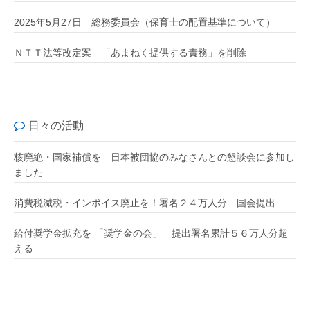
2025年5月27日 総務委員会（保育士の配置基準について）
ＮＴＴ法等改定案 「あまねく提供する責務」を削除
日々の活動
核廃絶・国家補償を 日本被団協のみなさんとの懇談会に参加し
ました
消費税減税・インボイス廃止を！署名２４万人分 国会提出
給付奨学金拡充を 「奨学金の会」 提出署名累計５６万人分超
える