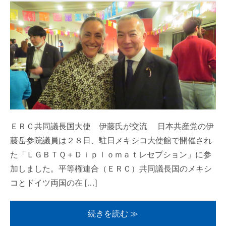
ＥＲＣ共同議長国大使 伊藤氏が交流 日本共産党の伊
藤岳参院議員は２８日、駐日メキシコ大使館で開催され
た「ＬＧＢＴＱ＋Ｄｉｐｌｏｍａｔレセプション」に参
加しました。平等権連合（ＥＲＣ）共同議長国のメキシ
コとドイツ両国の在 […]
続きを読む ≫