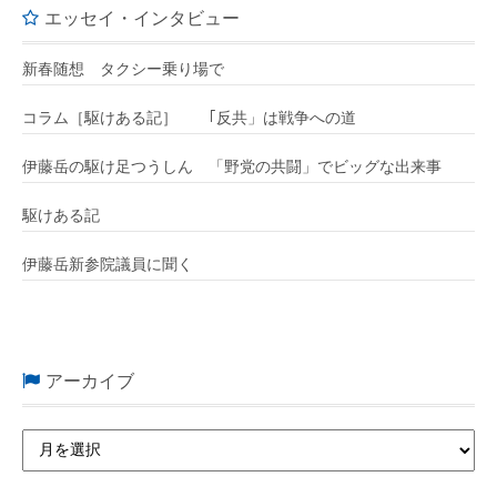
エッセイ・インタビュー
新春随想 タクシー乗り場で
コラム［駆けある記］ ｢反共」は戦争への道
伊藤岳の駆け足つうしん 「野党の共闘」でビッグな出来事
駆けある記
伊藤岳新参院議員に聞く
アーカイブ