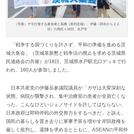
（写真）デモ行進する参加者と高橋（前列左端）、伊藤（同右から２人
目）の両氏＝18日、水戸市
「戦争する国づくりを許さず、平和の準備を進める茨
城大集会」（茨城革新懇と戦争法の廃止を求める茨城県
民連絡会の共催）が18日、茨城県水戸駅北口デッキで行
われ、160人が参加しました。
日本共産党の伊藤岳参議院議員が「ガザは大変深刻な
状態。病院が襲撃され、集中治療室の患者が全員亡くな
った。こんなひどいジェノサイドを許してはならない。
日本政府は即時停戦の外交努力をするべきだ」と訴え。
国民の暮らしを置き去りに軍事予算を増やす岸田政権を
厳しく批判し、退陣を求めるとともに、ASEANの平和外