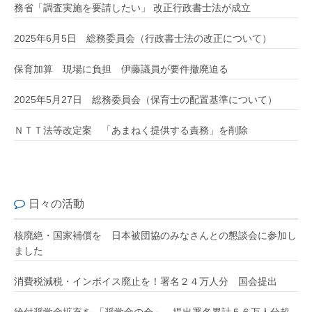
務省「調査実施を要請したい」 改正行政書士法が成立
2025年6月5日 総務委員会（行政書士法の改正について）
保育加算 現場に負担 伊藤議員が要件撤廃迫る
2025年5月27日 総務委員会（保育士の配置基準について）
ＮＴＴ法等改定案 「あまねく提供する責務」を削除
日々の活動
核廃絶・国家補償を 日本被団協のみなさんとの懇談会に参加し
ました
消費税減税・インボイス廃止を！署名２４万人分 国会提出