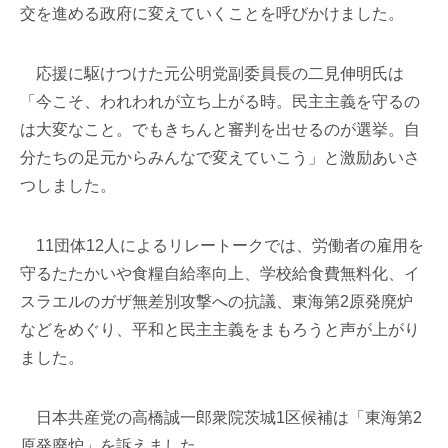
交を進める政府に変えていくことを呼びかけました。
応援に駆けつけた元公明党副委員長の二見伸明氏は
「今こそ、われわれが立ち上がる時。民主主義を守るの
は大変なこと。でもきちんと審判を出せるのが選挙。自
分たちの足元からみんなで変えていこう」と激励あいさ
つしました。
11団体12人によるリレートークでは、労働者の雇用を
守るたたかいや食糧自給率向上、学校給食費無料化、イ
スラエルのガザ無差別攻撃への抗議、東海第2原発廃炉
などをめぐり、平和と民主主義をまもろうと声が上がり
ました。
日本共産党の高橋誠一郎衆院茨城1区候補は「東海第2
原発廃炉」を訴えました。