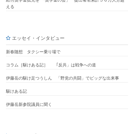
給付奨学金拡充を 「奨学金の会」 提出署名累計５６万人分超
える
エッセイ・インタビュー
新春随想 タクシー乗り場で
コラム［駆けある記］ ｢反共」は戦争への道
伊藤岳の駆け足つうしん 「野党の共闘」でビッグな出来事
駆けある記
伊藤岳新参院議員に聞く