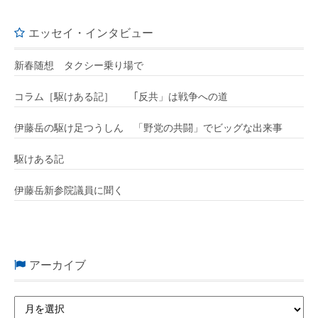
エッセイ・インタビュー
新春随想 タクシー乗り場で
コラム［駆けある記］ ｢反共」は戦争への道
伊藤岳の駆け足つうしん 「野党の共闘」でビッグな出来事
駆けある記
伊藤岳新参院議員に聞く
アーカイブ