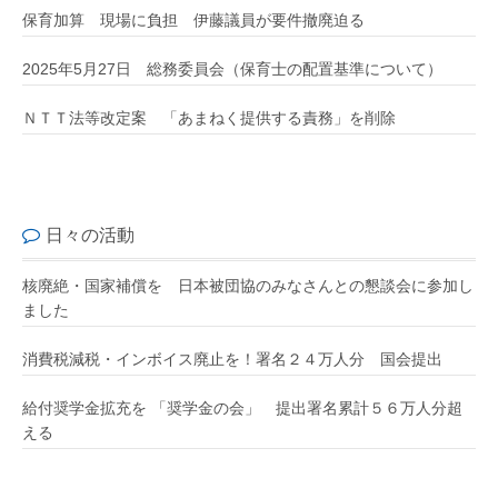
保育加算 現場に負担 伊藤議員が要件撤廃迫る
2025年5月27日 総務委員会（保育士の配置基準について）
ＮＴＴ法等改定案 「あまねく提供する責務」を削除
日々の活動
核廃絶・国家補償を 日本被団協のみなさんとの懇談会に参加し
ました
消費税減税・インボイス廃止を！署名２４万人分 国会提出
給付奨学金拡充を 「奨学金の会」 提出署名累計５６万人分超
える