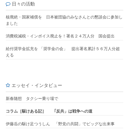
日々の活動
核廃絶・国家補償を 日本被団協のみなさんとの懇談会に参加し
ました
消費税減税・インボイス廃止を！署名２４万人分 国会提出
給付奨学金拡充を 「奨学金の会」 提出署名累計５６万人分超
える
エッセイ・インタビュー
新春随想 タクシー乗り場で
コラム［駆けある記］ ｢反共」は戦争への道
伊藤岳の駆け足つうしん 「野党の共闘」でビッグな出来事