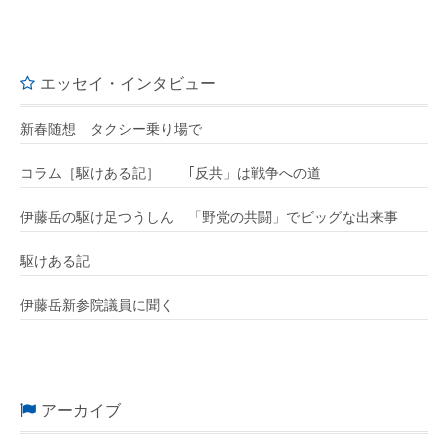
エッセイ・インタビュー
新春随想 タクシー乗り場で
コラム［駆けある記］ ｢反共」は戦争への道
伊藤岳の駆け足つうしん 「野党の共闘」でビッグな出来事
駆けある記
伊藤岳新参院議員に聞く
アーカイブ