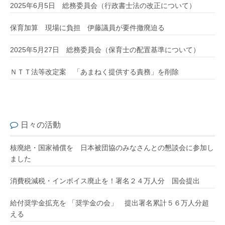
2025年6月5日 総務委員会（行政書士法の改正について）
保育加算 現場に負担 伊藤議員が要件撤廃迫る
2025年5月27日 総務委員会（保育士の配置基準について）
ＮＴＴ法等改定案 「あまねく提供する責務」を削除
日々の活動
核廃絶・国家補償を 日本被団協のみなさんとの懇談会に参加し
ました
消費税減税・インボイス廃止を！署名２４万人分 国会提出
給付奨学金拡充を 「奨学金の会」 提出署名累計５６万人分超
える