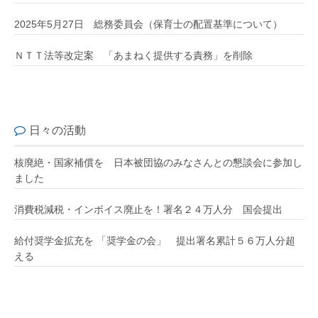
2025年5月27日 総務委員会（保育士の配置基準について）
ＮＴＴ法等改定案 「あまねく提供する責務」を削除
日々の活動
核廃絶・国家補償を 日本被団協のみなさんとの懇談会に参加し
ました
消費税減税・インボイス廃止を！署名２４万人分 国会提出
給付奨学金拡充を 「奨学金の会」 提出署名累計５６万人分超
える