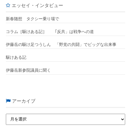
エッセイ・インタビュー
新春随想 タクシー乗り場で
コラム［駆けある記］ ｢反共」は戦争への道
伊藤岳の駆け足つうしん 「野党の共闘」でビッグな出来事
駆けある記
伊藤岳新参院議員に聞く
アーカイブ