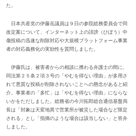
た。
日本共産党の伊藤岳議員は９日の参院総務委員会で同
改定案について、インターネット上の誹謗（ひぼう）中
傷投稿の迅速な削除対応や大規模プラットフォーム事業
者の対応義務化の実効性を質問しました。
伊藤氏は、被害者からの相談に携わる弁護士の間に、
同法第２５条２項３号の「やむを得ない理由」が多用さ
れて悪質な投稿が削除されないことへの懸念があると紹
介。事業者の「多忙」は「やむを得ない理由」にならな
いかをただしました。総務省の今川拓郎総合通信基盤局
長は「対象は天変地異で営業所が被災した場合など限定
される」とし「指摘のような場合は該当しない」と答弁
しました。