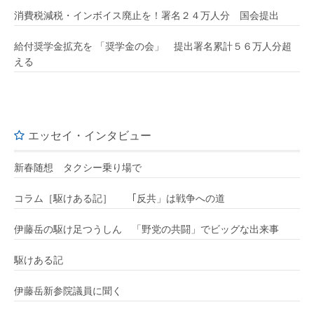
消費税減税・インボイス廃止を！署名２４万人分 国会提出
給付奨学金拡充を 「奨学金の会」 提出署名累計５６万人分超
える
エッセイ・インタビュー
新春随想 タクシー乗り場で
コラム［駆けある記］ ｢反共」は戦争への道
伊藤岳の駆け足つうしん 「野党の共闘」でビッグな出来事
駆けある記
伊藤岳新参院議員に聞く