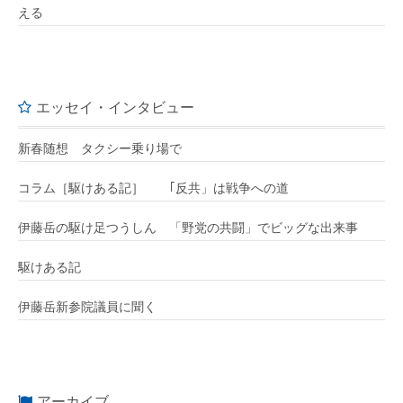
える
エッセイ・インタビュー
新春随想 タクシー乗り場で
コラム［駆けある記］ ｢反共」は戦争への道
伊藤岳の駆け足つうしん 「野党の共闘」でビッグな出来事
駆けある記
伊藤岳新参院議員に聞く
アーカイブ