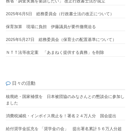
務省「調査実施を要請したい」 改正行政書士法が成立
2025年6月5日 総務委員会（行政書士法の改正について）
保育加算 現場に負担 伊藤議員が要件撤廃迫る
2025年5月27日 総務委員会（保育士の配置基準について）
ＮＴＴ法等改定案 「あまねく提供する責務」を削除
日々の活動
核廃絶・国家補償を 日本被団協のみなさんとの懇談会に参加し
ました
消費税減税・インボイス廃止を！署名２４万人分 国会提出
給付奨学金拡充を 「奨学金の会」 提出署名累計５６万人分超