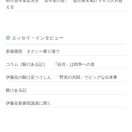
給付奨学金拡充を 「奨学金の会」 提出署名累計５６万人分超
える
エッセイ・インタビュー
新春随想 タクシー乗り場で
コラム［駆けある記］ ｢反共」は戦争への道
伊藤岳の駆け足つうしん 「野党の共闘」でビッグな出来事
駆けある記
伊藤岳新参院議員に聞く