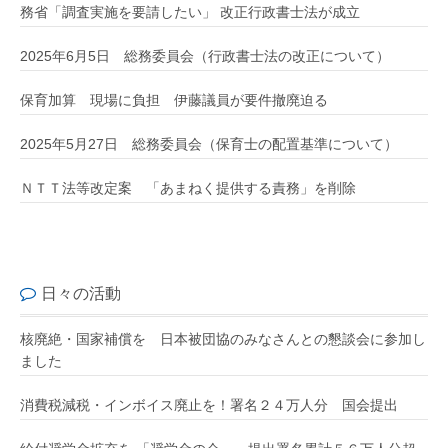
務省「調査実施を要請したい」 改正行政書士法が成立
2025年6月5日 総務委員会（行政書士法の改正について）
保育加算 現場に負担 伊藤議員が要件撤廃迫る
2025年5月27日 総務委員会（保育士の配置基準について）
ＮＴＴ法等改定案 「あまねく提供する責務」を削除
日々の活動
核廃絶・国家補償を 日本被団協のみなさんとの懇談会に参加し
ました
消費税減税・インボイス廃止を！署名２４万人分 国会提出