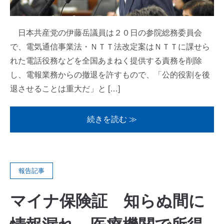
日本共産党の伊藤岳議員は２０日の参院総務委員会
で、電気通信事業法・ＮＴＴ法改定案はＮＴＴに課せら
れた電話役務などを全国あまねく提供する責務を削除
し、電報業務からの撤退を許すもので、「公的役割を後
退させることは重大だ」と […]
続きを読む ≫
報告記事
マイナ保険証 知らぬ間に