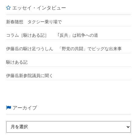
エッセイ・インタビュー
新春随想 タクシー乗り場で
コラム［駆けある記］ ｢反共」は戦争への道
伊藤岳の駆け足つうしん 「野党の共闘」でビッグな出来事
駆けある記
伊藤岳新参院議員に聞く
アーカイブ