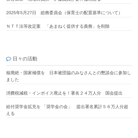
2025年5月27日 総務委員会（保育士の配置基準について）
ＮＴＴ法等改定案 「あまねく提供する責務」を削除
日々の活動
核廃絶・国家補償を 日本被団協のみなさんとの懇談会に参加し
ました
消費税減税・インボイス廃止を！署名２４万人分 国会提出
給付奨学金拡充を 「奨学金の会」 提出署名累計５６万人分超
える