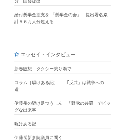
分 国会提出
給付奨学金拡充を 「奨学金の会」 提出署名累
計５６万人分超える
エッセイ・インタビュー
新春随想 タクシー乗り場で
コラム［駆けある記］ ｢反共」は戦争への
道
伊藤岳の駆け足つうしん 「野党の共闘」でビッ
グな出来事
駆けある記
伊藤岳新参院議員に聞く