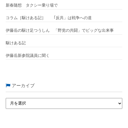
新春随想 タクシー乗り場で
コラム［駆けある記］ ｢反共」は戦争への道
伊藤岳の駆け足つうしん 「野党の共闘」でビッグな出来事
駆けある記
伊藤岳新参院議員に聞く
アーカイブ