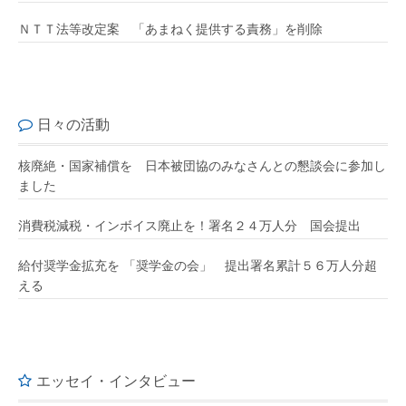
ＮＴＴ法等改定案 「あまねく提供する責務」を削除
日々の活動
核廃絶・国家補償を 日本被団協のみなさんとの懇談会に参加し
ました
消費税減税・インボイス廃止を！署名２４万人分 国会提出
給付奨学金拡充を 「奨学金の会」 提出署名累計５６万人分超
える
エッセイ・インタビュー