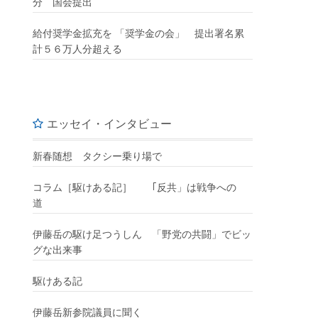
分 国会提出
給付奨学金拡充を 「奨学金の会」 提出署名累
計５６万人分超える
エッセイ・インタビュー
新春随想 タクシー乗り場で
コラム［駆けある記］ ｢反共」は戦争への
道
伊藤岳の駆け足つうしん 「野党の共闘」でビッ
グな出来事
駆けある記
伊藤岳新参院議員に聞く