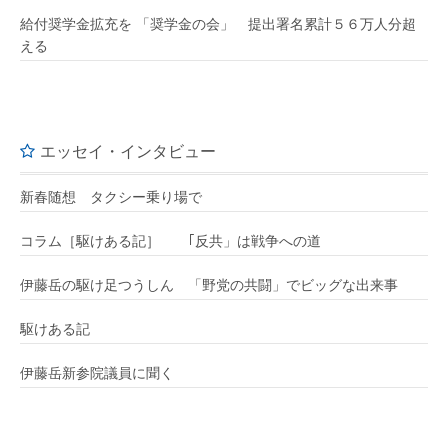
給付奨学金拡充を 「奨学金の会」 提出署名累計５６万人分超
える
エッセイ・インタビュー
新春随想 タクシー乗り場で
コラム［駆けある記］ ｢反共」は戦争への道
伊藤岳の駆け足つうしん 「野党の共闘」でビッグな出来事
駆けある記
伊藤岳新参院議員に聞く