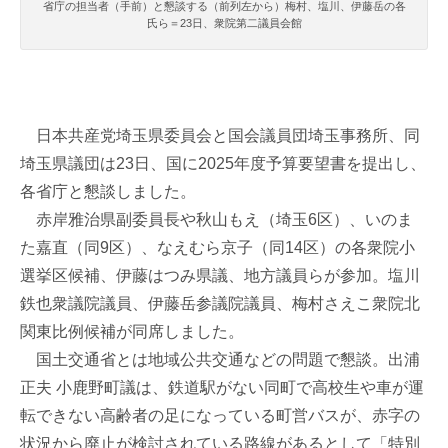
省庁の担当者（手前）と懇談する（前列左から）梅村、塩川、伊藤岳の各
氏ら＝23日、衆院第二議員会館
日本共産党埼玉県委員会と国会議員団埼玉事務所、同
埼玉県議団は23日、国に2025年度予算要望書を提出し、
各省庁と懇談しました。
赤岸雅治県副委員長や秋山もえ（埼玉6区）、いのま
た嘉直（同9区）、なえむら京子（同14区）の各衆院小
選挙区候補、伊藤はつみ県議、地方議員らが参加。塩川
鉄也衆議院議員、伊藤岳参議院議員、梅村さえこ衆院北
関東比例候補が同席しました。
国土交通省とは地域公共交通などの問題で懇談。出浦
正夫 小鹿野町議は、鉄道駅がない同町で高校生や車が運
転できない高齢者の足になっている町営バスが、赤字の
状況から廃止が検討されている路線があるとして「特別