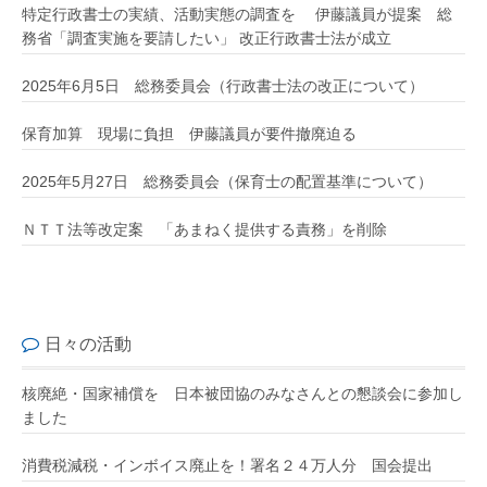
特定行政書士の実績、活動実態の調査を 伊藤議員が提案 総
務省「調査実施を要請したい」 改正行政書士法が成立
2025年6月5日 総務委員会（行政書士法の改正について）
保育加算 現場に負担 伊藤議員が要件撤廃迫る
2025年5月27日 総務委員会（保育士の配置基準について）
ＮＴＴ法等改定案 「あまねく提供する責務」を削除
日々の活動
核廃絶・国家補償を 日本被団協のみなさんとの懇談会に参加し
ました
消費税減税・インボイス廃止を！署名２４万人分 国会提出