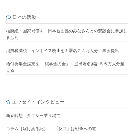
日々の活動
核廃絶・国家補償を 日本被団協のみなさんとの懇談会に参加し
ました
消費税減税・インボイス廃止を！署名２４万人分 国会提出
給付奨学金拡充を 「奨学金の会」 提出署名累計５６万人分超
える
エッセイ・インタビュー
新春随想 タクシー乗り場で
コラム［駆けある記］ ｢反共」は戦争への道