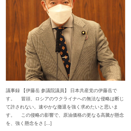
議事録 【伊藤岳 参議院議員】 日本共産党の伊藤岳で
す。 冒頭、ロシアのウクライナへの無法な侵略は断じ
て許されない。速やかな撤退を強く求めたいと思いま
す。 この侵略の影響で、原油価格の更なる高騰が懸念
を、強く懸念をさ […]