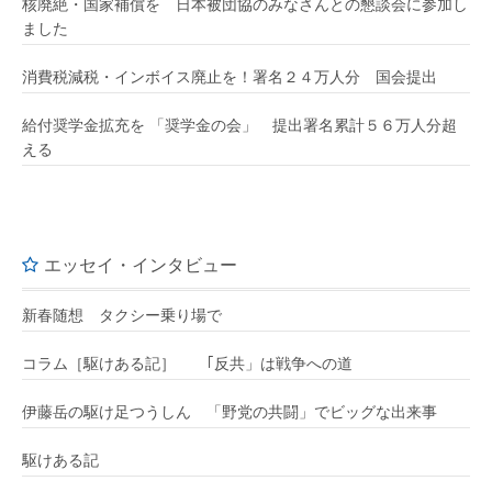
核廃絶・国家補償を 日本被団協のみなさんとの懇談会に参加し
ました
消費税減税・インボイス廃止を！署名２４万人分 国会提出
給付奨学金拡充を 「奨学金の会」 提出署名累計５６万人分超
える
エッセイ・インタビュー
新春随想 タクシー乗り場で
コラム［駆けある記］ ｢反共」は戦争への道
伊藤岳の駆け足つうしん 「野党の共闘」でビッグな出来事
駆けある記