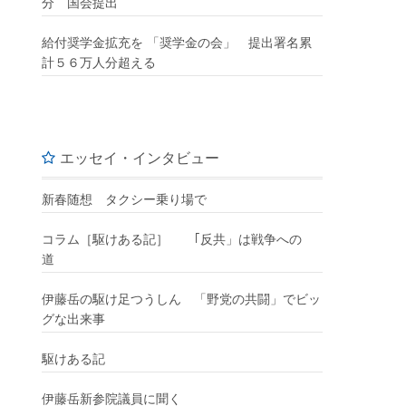
分 国会提出
給付奨学金拡充を 「奨学金の会」 提出署名累
計５６万人分超える
エッセイ・インタビュー
新春随想 タクシー乗り場で
コラム［駆けある記］ ｢反共」は戦争への
道
伊藤岳の駆け足つうしん 「野党の共闘」でビッ
グな出来事
駆けある記
伊藤岳新参院議員に聞く