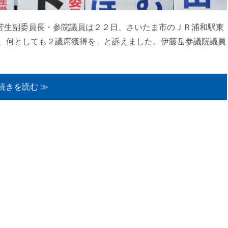
芳生副委員長・参院議員は２２日、さいたま市のＪＲ浦和駅東
、何としても２議席獲得を」と訴えました。伊藤岳参議院議員
続きを読む ≫