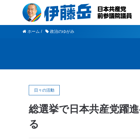
ホーム
/
政治のゆがみ
日々の活動
総選挙で日本共産党躍進
る