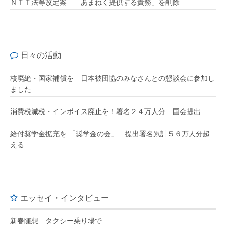
ＮＴＴ法等改定案 「あまねく提供する責務」を削除
日々の活動
核廃絶・国家補償を 日本被団協のみなさんとの懇談会に参加し
ました
消費税減税・インボイス廃止を！署名２４万人分 国会提出
給付奨学金拡充を 「奨学金の会」 提出署名累計５６万人分超
える
エッセイ・インタビュー
新春随想 タクシー乗り場で