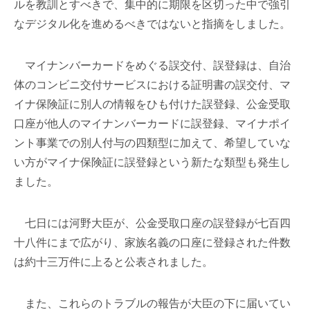
ルを教訓とすべきで、集中的に期限を区切った中で強引
なデジタル化を進めるべきではないと指摘をしました。
マイナンバーカードをめぐる誤交付、誤登録は、自治
体のコンビニ交付サービスにおける証明書の誤交付、マ
イナ保険証に別人の情報をひも付けた誤登録、公金受取
口座が他人のマイナンバーカードに誤登録、マイナポイ
ント事業での別人付与の四類型に加えて、希望していな
い方がマイナ保険証に誤登録という新たな類型も発生し
ました。
七日には河野大臣が、公金受取口座の誤登録が七百四
十八件にまで広がり、家族名義の口座に登録された件数
は約十三万件に上ると公表されました。
また、これらのトラブルの報告が大臣の下に届いてい