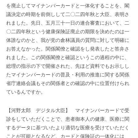
を廃止してマイナンバーカードと一体化することを、閣
議決定の時期を前倒しして二〇二四年秋と大臣、表明さ
れました。先日、五月三十一日の連合審査において、二
〇二四年秋という健康保険証廃止の期限を決めたのは一
体誰なのかと、我が党の倉林議員の質問に対して明確に
お答えなかった。関係閣僚と確認をし発表したと答弁さ
れました。この関係閣僚と確認というこの過程の中に、
総理の指示の下で開催された、先ほど資料でもお示しし
たマイナンバーカードの普及・利用の推進に関する関係
省庁連絡会議もその関係者との確認の中に位置付けられ
ているんですか。
【河野太郎 デジタル大臣】 マイナンバーカードで受
診をしていただくことで、患者御本人の健康、医療に関
するデータに基づいたより適切な医療を受けていただく
ことが可能となるなど、カードと保険証の一体化には