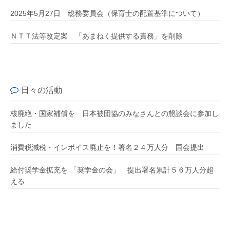
2025年5月27日 総務委員会（保育士の配置基準について）
ＮＴＴ法等改定案 「あまねく提供する責務」を削除
日々の活動
核廃絶・国家補償を 日本被団協のみなさんとの懇談会に参加し
ました
消費税減税・インボイス廃止を！署名２４万人分 国会提出
給付奨学金拡充を 「奨学金の会」 提出署名累計５６万人分超
える