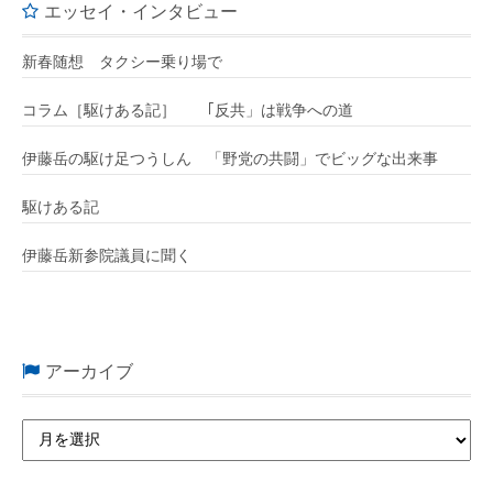
エッセイ・インタビュー
新春随想 タクシー乗り場で
コラム［駆けある記］ ｢反共」は戦争への道
伊藤岳の駆け足つうしん 「野党の共闘」でビッグな出来事
駆けある記
伊藤岳新参院議員に聞く
アーカイブ