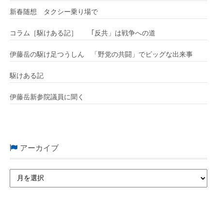
新春随想 タクシー乗り場で
コラム［駆けある記］ ｢反共」は戦争への道
伊藤岳の駆け足つうしん 「野党の共闘」でビッグな出来事
駆けある記
伊藤岳新参院議員に聞く
アーカイブ