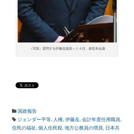
（写真）質問する伊藤岳議員＝１４日、参院本会議
国政報告
ジェンダー平等
,
人権
,
伊藤岳
,
会計年度任用職員
,
住民の福祉
,
個人住民税
,
地方公務員の増員
,
日本共