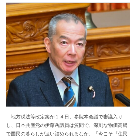
地方税法等改定案が１４日、参院本会議で審議入り
し、日本共産党の伊藤岳議員は質問で、深刻な物価高騰
で国民の暮らしが追い詰められるなか、「今こそ『住民