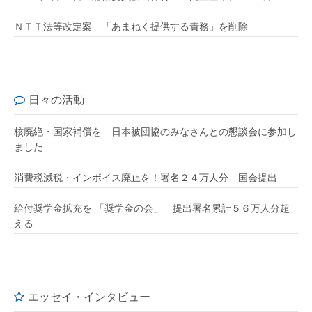
ＮＴＴ法等改定案 「あまねく提供する責務」を削除
日々の活動
核廃絶・国家補償を 日本被団協のみなさんとの懇談会に参加し
ました
消費税減税・インボイス廃止を！署名２４万人分 国会提出
給付奨学金拡充を 「奨学金の会」 提出署名累計５６万人分超
える
エッセイ・インタビュー