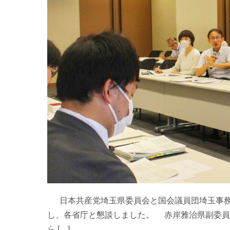
日本共産党埼玉県委員会と国会議員団埼玉事務所
し、各省庁と懇談しました。 赤岸雅治県副委員
ら […]