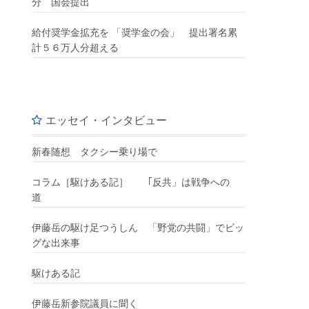
分 国会提出
給付奨学金拡充を 「奨学金の会」 提出署名累
計５６万人分超える
エッセイ・インタビュー
新春随想 タクシー乗り場で
コラム［駆けある記］ ｢反共」は戦争への
道
伊藤岳の駆け足つうしん 「野党の共闘」でビッ
グな出来事
駆けある記
伊藤岳新参院議員に聞く