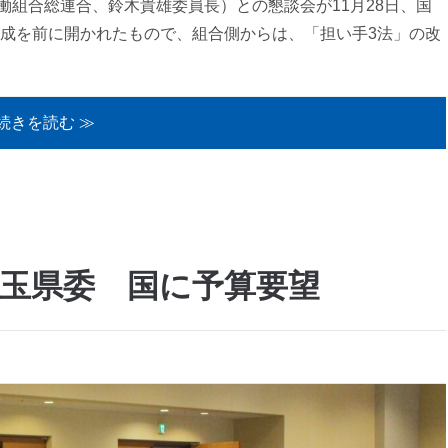
組合総連合、鈴木貴雄委員長）との懇談会が11月28日、国
成を前に開かれたもので、組合側からは、「担い手3法」の改
続きを読む ≫
玉県委 国に予算要望