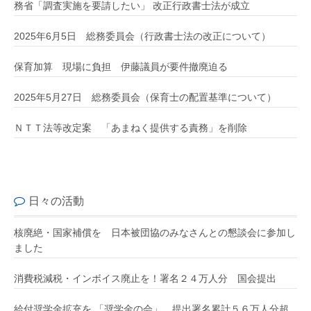
務省「調査実施を要請したい」 改正行政書士法が成立
2025年6月5日 総務委員会（行政書士法の改正について）
保育加算 現場に負担 伊藤議員が要件撤廃迫る
2025年5月27日 総務委員会（保育士の配置基準について）
ＮＴＴ法等改定案 「あまねく提供する責務」を削除
日々の活動
核廃絶・国家補償を 日本被団協のみなさんとの懇談会に参加し
ました
消費税減税・インボイス廃止を！署名２４万人分 国会提出
給付奨学金拡充を 「奨学金の会」 提出署名累計５６万人分超