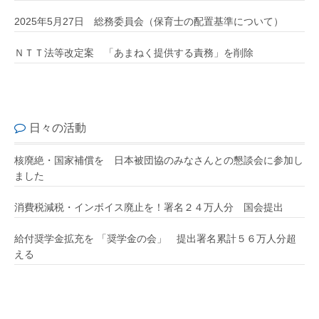
2025年5月27日 総務委員会（保育士の配置基準について）
ＮＴＴ法等改定案 「あまねく提供する責務」を削除
日々の活動
核廃絶・国家補償を 日本被団協のみなさんとの懇談会に参加し
ました
消費税減税・インボイス廃止を！署名２４万人分 国会提出
給付奨学金拡充を 「奨学金の会」 提出署名累計５６万人分超
える