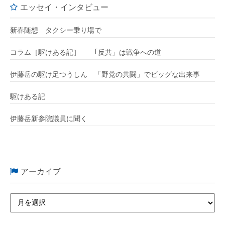
エッセイ・インタビュー
新春随想 タクシー乗り場で
コラム［駆けある記］ ｢反共」は戦争への道
伊藤岳の駆け足つうしん 「野党の共闘」でビッグな出来事
駆けある記
伊藤岳新参院議員に聞く
アーカイブ