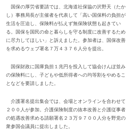
国保の厚労省要請では、北海道社保協の沢野天（たか
し）事務局長が主催者を代表して「高い国保料の負担が
生活を圧迫し、保険料が払えず無保険状態も起きてい
る。国保を国民の命と暮らしを守る制度に改善するため
に尽力してほしい」と訴えました。参加者は、国保改善
を求めるウェブ署名７万４３７６人分を提出。
国保財政に国庫負担１兆円を投入して協会けんぽ並み
の保険料にし、子どもや低所得者への均等割をやめるこ
となどを要請しました。
介護署名提出集会では、会場とオンラインを合わせて
２００人が参加。介護保険制度の抜本改善と介護従事者
の処遇改善求める請願署名２３万９７００人分を野党の
衆参国会議員に提出しました。