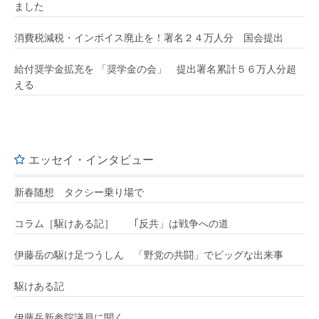
ました
消費税減税・インボイス廃止を！署名２４万人分 国会提出
給付奨学金拡充を 「奨学金の会」 提出署名累計５６万人分超
える
エッセイ・インタビュー
新春随想 タクシー乗り場で
コラム［駆けある記］ ｢反共」は戦争への道
伊藤岳の駆け足つうしん 「野党の共闘」でビッグな出来事
駆けある記
伊藤岳新参院議員に聞く