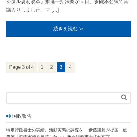
ジタル規制改革」推進一括法案が５日、参院本会議で審
議入りしました。マ […]
続きを読む ≫
Page 3 of 4
1
2
3
4

国政報告
特定行政書士の実績、活動実態の調査を 伊藤議員が提案 総
務省「調査実施を要請したい」 改正行政書士法が成立