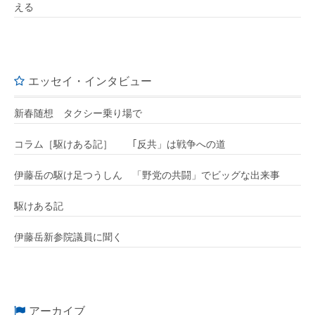
える
エッセイ・インタビュー
新春随想 タクシー乗り場で
コラム［駆けある記］ ｢反共」は戦争への道
伊藤岳の駆け足つうしん 「野党の共闘」でビッグな出来事
駆けある記
伊藤岳新参院議員に聞く
アーカイブ