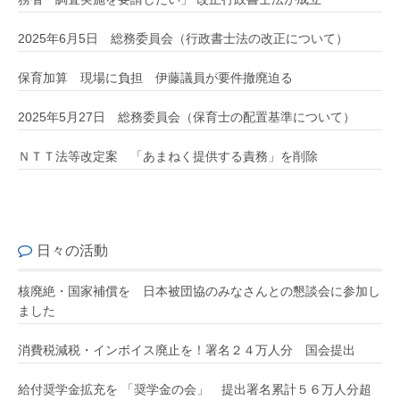
2025年6月5日 総務委員会（行政書士法の改正について）
保育加算 現場に負担 伊藤議員が要件撤廃迫る
2025年5月27日 総務委員会（保育士の配置基準について）
ＮＴＴ法等改定案 「あまねく提供する責務」を削除
日々の活動
核廃絶・国家補償を 日本被団協のみなさんとの懇談会に参加し
ました
消費税減税・インボイス廃止を！署名２４万人分 国会提出
給付奨学金拡充を 「奨学金の会」 提出署名累計５６万人分超