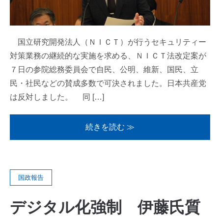
国立研究開発法人（ＮＩＣＴ）が行うセキュリティー
対策業務の継続的な実施を求める、ＮＩＣＴ法改定案が
７日の参院総務委員会で自民、公明、維新、国民、立
民・社民などの賛成多数で可決されました。日本共産党
は反対しました。 同 […]
続きを読む ≫
国政報告
デジタル化強制 伊藤氏質