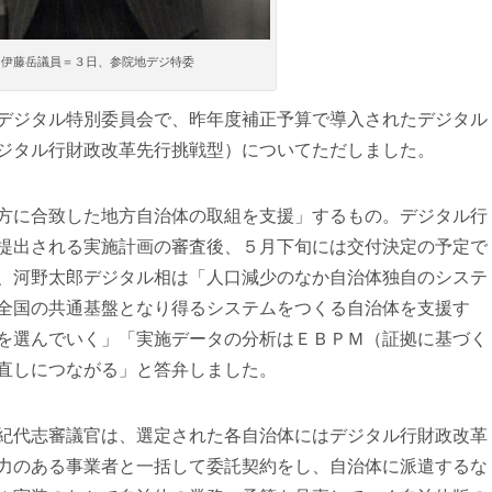
る伊藤岳議員＝３日、参院地デジ特委
デジタル特別委員会で、昨年度補正予算で導入されたデジタル
ジタル行財政改革先行挑戦型）についてただしました。
方に合致した地方自治体の取組を支援」するもの。デジタル行
提出される実施計画の審査後、５月下旬には交付決定の予定で
、河野太郎デジタル相は「人口減少のなか自治体独自のシステ
全国の共通基盤となり得るシステムをつくる自治体を支援す
を選んでいく」「実施データの分析はＥＢＰＭ（証拠に基づく
直しにつながる」と答弁しました。
紀代志審議官は、選定された各自治体にはデジタル行財政改革
力のある事業者と一括して委託契約をし、自治体に派遣するな