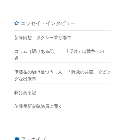
エッセイ・インタビュー
新春随想 タクシー乗り場で
コラム［駆けある記］ ｢反共」は戦争への
道
伊藤岳の駆け足つうしん 「野党の共闘」でビッ
グな出来事
駆けある記
伊藤岳新参院議員に聞く
アーカイブ