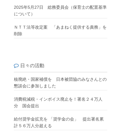
2025年5月27日 総務委員会（保育士の配置基準
について）
ＮＴＴ法等改定案 「あまねく提供する責務」を
削除
日々の活動
核廃絶・国家補償を 日本被団協のみなさんとの
懇談会に参加しました
消費税減税・インボイス廃止を！署名２４万人
分 国会提出
給付奨学金拡充を 「奨学金の会」 提出署名累
計５６万人分超える