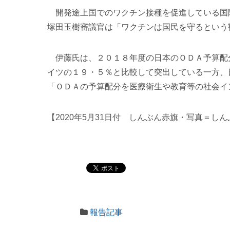
開発途上国でのワクチン接種を促進している国
塚田玉樹審議官は「ワクチンは国民を守るという
伊藤氏は、２０１８年度の日本のＯＤＡ予算配
イツの１９・５％と比較して突出している一方、
「ＯＤＡの予算配分を医療衛生や教育等の社会イ
【2020年5月31日付 しんぶん赤旗・写真＝し
報告記事