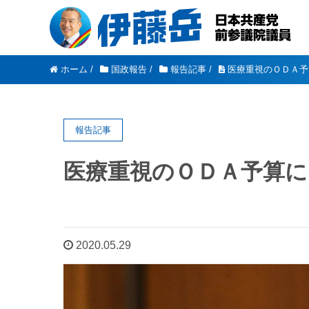
ホーム
/
国政報告
/
報告記事
/
医療重視のＯＤＡ予
報告記事
医療重視のＯＤＡ予算に
2020.05.29