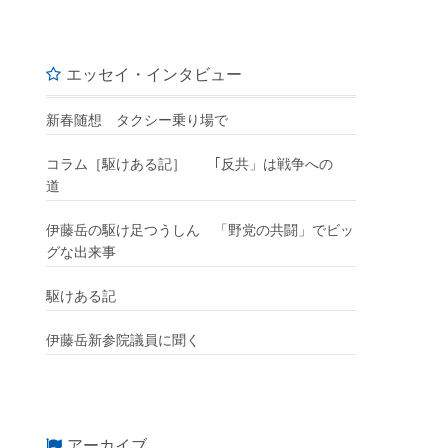
エッセイ・インタビュー
新春随想 タクシー乗り場で
コラム［駆けある記］ ｢反共」は戦争への
道
伊藤岳の駆け足つうしん 「野党の共闘」でビッ
グな出来事
駆けある記
伊藤岳新参院議員に聞く
アーカイブ