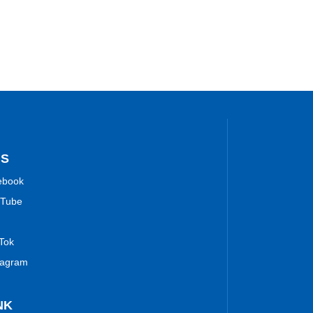
NS
ebook
Tube
 Tok
tagram
NK