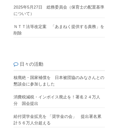
2025年5月27日 総務委員会（保育士の配置基準
について）
ＮＴＴ法等改定案 「あまねく提供する責務」を
削除
日々の活動
核廃絶・国家補償を 日本被団協のみなさんとの
懇談会に参加しました
消費税減税・インボイス廃止を！署名２４万人
分 国会提出
給付奨学金拡充を 「奨学金の会」 提出署名累
計５６万人分超える