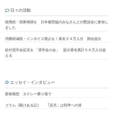
日々の活動
核廃絶・国家補償を 日本被団協のみなさんとの懇談会に参加し
ました
消費税減税・インボイス廃止を！署名２４万人分 国会提出
給付奨学金拡充を 「奨学金の会」 提出署名累計５６万人分超
える
エッセイ・インタビュー
新春随想 タクシー乗り場で
コラム［駆けある記］ ｢反共」は戦争への道