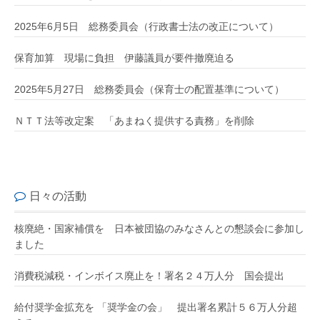
2025年6月5日 総務委員会（行政書士法の改正について）
保育加算 現場に負担 伊藤議員が要件撤廃迫る
2025年5月27日 総務委員会（保育士の配置基準について）
ＮＴＴ法等改定案 「あまねく提供する責務」を削除
日々の活動
核廃絶・国家補償を 日本被団協のみなさんとの懇談会に参加し
ました
消費税減税・インボイス廃止を！署名２４万人分 国会提出
給付奨学金拡充を 「奨学金の会」 提出署名累計５６万人分超