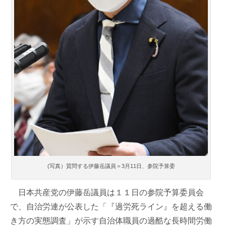
(写真）質問する伊藤岳議員＝3月11日、参院予算委
日本共産党の伊藤岳議員は１１日の参院予算委員会
で、自治労連が公表した「『過労死ライン』を超える働
き方の実態調査」が示す自治体職員の過酷な長時間労働