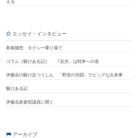
える
エッセイ・インタビュー
新春随想 タクシー乗り場で
コラム［駆けある記］ ｢反共」は戦争への道
伊藤岳の駆け足つうしん 「野党の共闘」でビッグな出来事
駆けある記
伊藤岳新参院議員に聞く
アーカイブ