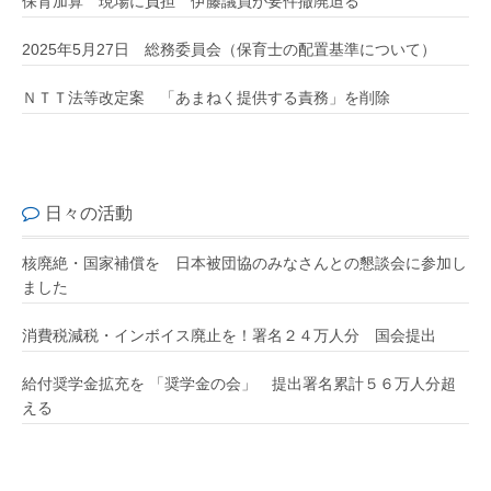
保育加算 現場に負担 伊藤議員が要件撤廃迫る
2025年5月27日 総務委員会（保育士の配置基準について）
ＮＴＴ法等改定案 「あまねく提供する責務」を削除
日々の活動
核廃絶・国家補償を 日本被団協のみなさんとの懇談会に参加し
ました
消費税減税・インボイス廃止を！署名２４万人分 国会提出
給付奨学金拡充を 「奨学金の会」 提出署名累計５６万人分超
える