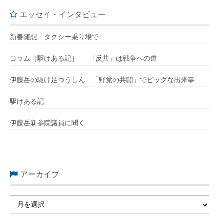
エッセイ・インタビュー
新春随想 タクシー乗り場で
コラム［駆けある記］ ｢反共」は戦争への道
伊藤岳の駆け足つうしん 「野党の共闘」でビッグな出来事
駆けある記
伊藤岳新参院議員に聞く
アーカイブ