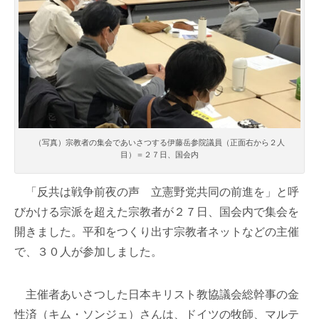
（写真）宗教者の集会であいさつする伊藤岳参院議員（正面右から２人
目）＝２７日、国会内
「反共は戦争前夜の声 立憲野党共同の前進を」と呼
びかける宗派を超えた宗教者が２７日、国会内で集会を
開きました。平和をつくり出す宗教者ネットなどの主催
で、３０人が参加しました。
主催者あいさつした日本キリスト教協議会総幹事の金
性済（キム・ソンジェ）さんは、ドイツの牧師、マルテ