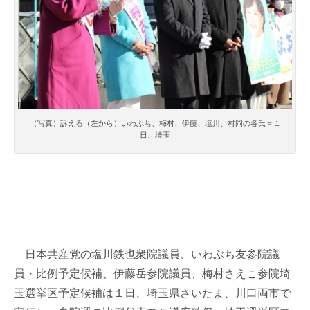
（写真）訴える（左から）いわぶち、梅村、伊藤、塩川、村岡の各氏＝１
日、埼玉
日本共産党の塩川鉄也衆院議員、いわぶち友参院議
員・比例予定候補、伊藤岳参院議員、梅村さえこ参院埼
玉選挙区予定候補は１日、埼玉県さいたま、川口両市で