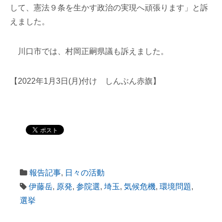
して、憲法９条を生かす政治の実現へ頑張ります」と訴
えました。
川口市では、村岡正嗣県議も訴えました。
【2022年1月3日(月)付け しんぶん赤旗】
報告記事
,
日々の活動
伊藤岳
,
原発
,
参院選
,
埼玉
,
気候危機
,
環境問題
,
選挙