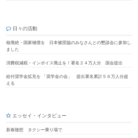
日々の活動
核廃絶・国家補償を 日本被団協のみなさんとの懇談会に参加し
ました
消費税減税・インボイス廃止を！署名２４万人分 国会提出
給付奨学金拡充を 「奨学金の会」 提出署名累計５６万人分超
える
エッセイ・インタビュー
新春随想 タクシー乗り場で