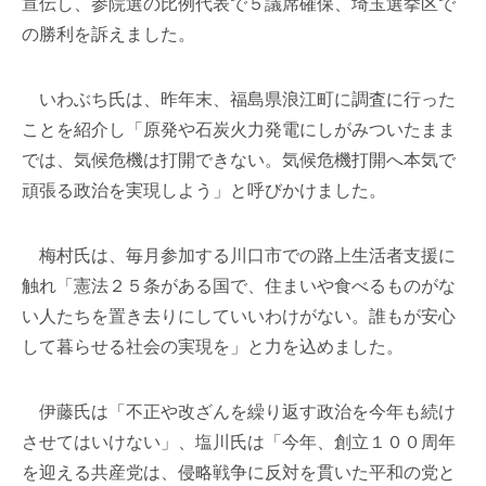
宣伝し、参院選の比例代表で５議席確保、埼玉選挙区で
の勝利を訴えました。
いわぶち氏は、昨年末、福島県浪江町に調査に行った
ことを紹介し「原発や石炭火力発電にしがみついたまま
では、気候危機は打開できない。気候危機打開へ本気で
頑張る政治を実現しよう」と呼びかけました。
梅村氏は、毎月参加する川口市での路上生活者支援に
触れ「憲法２５条がある国で、住まいや食べるものがな
い人たちを置き去りにしていいわけがない。誰もが安心
して暮らせる社会の実現を」と力を込めました。
伊藤氏は「不正や改ざんを繰り返す政治を今年も続け
させてはいけない」、塩川氏は「今年、創立１００周年
を迎える共産党は、侵略戦争に反対を貫いた平和の党と