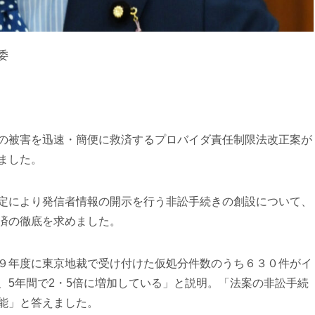
委
の被害を迅速・簡便に救済するプロバイダ責任制限法改正案が
ました。
定により発信者情報の開示を行う非訟手続きの創設について、
済の徹底を求めました。
９年度に東京地裁で受け付けた仮処分件数のうち６３０件がイ
、5年間で2・5倍に増加している」と説明。「法案の非訟手続
能」と答えました。