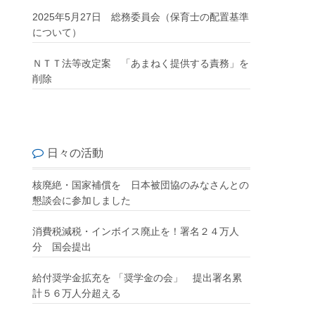
2025年5月27日 総務委員会（保育士の配置基準
について）
ＮＴＴ法等改定案 「あまねく提供する責務」を
削除
日々の活動
核廃絶・国家補償を 日本被団協のみなさんとの
懇談会に参加しました
消費税減税・インボイス廃止を！署名２４万人
分 国会提出
給付奨学金拡充を 「奨学金の会」 提出署名累
計５６万人分超える