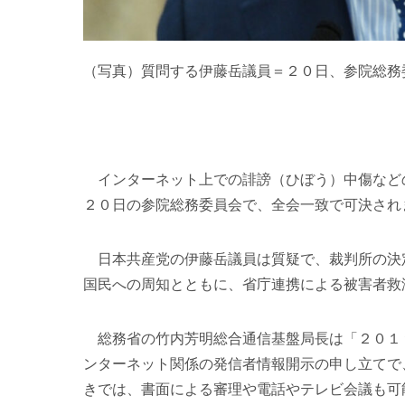
（写真）質問する伊藤岳議員＝２０日、参院総務
インターネット上での誹謗（ひぼう）中傷など
２０日の参院総務委員会で、全会一致で可決され
日本共産党の伊藤岳議員は質疑で、裁判所の決
国民への周知とともに、省庁連携による被害者救
総務省の竹内芳明総合通信基盤局長は「２０１
ンターネット関係の発信者情報開示の申し立てで
きでは、書面による審理や電話やテレビ会議も可