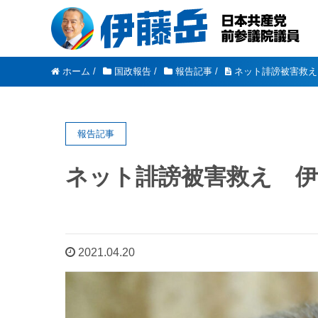
ホーム
/
国政報告
/
報告記事
/
ネット誹謗被害救え
報告記事
ネット誹謗被害救え 伊
2021.04.20