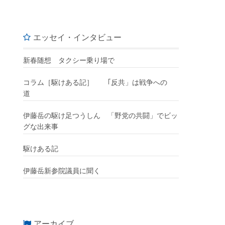
エッセイ・インタビュー
新春随想 タクシー乗り場で
コラム［駆けある記］ ｢反共」は戦争への
道
伊藤岳の駆け足つうしん 「野党の共闘」でビッ
グな出来事
駆けある記
伊藤岳新参院議員に聞く
アーカイブ