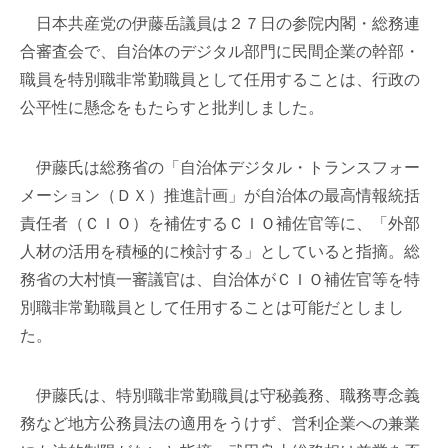
日本共産党の伊藤岳議員は２７日の参院内閣・総務連
合審査会で、自治体のデジタル部門に民間企業の幹部・
職員を特別職非常勤職員として任用することは、行政の
公平性に懸念をもたらすと批判しました。
伊藤氏は総務省の「自治体デジタル・トランスフォー
メーション（ＤＸ）推進計画」が自治体の最高情報統括
責任者（ＣＩＯ）を補佐するＣＩＯ補佐官等に、「外部
人材の活用を積極的に検討する」としていると指摘。総
務省の大村慎一審議官は、自治体がＣＩＯ補佐官等を特
別職非常勤職員として任用することは可能だとしまし
た。
伊藤氏は、特別職非常勤職員は守秘義務、職務専念義
務など地方公務員法の適用をうけず、営利企業への兼業