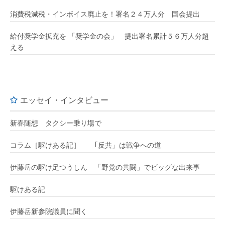
消費税減税・インボイス廃止を！署名２４万人分 国会提出
給付奨学金拡充を 「奨学金の会」 提出署名累計５６万人分超
える
エッセイ・インタビュー
新春随想 タクシー乗り場で
コラム［駆けある記］ ｢反共」は戦争への道
伊藤岳の駆け足つうしん 「野党の共闘」でビッグな出来事
駆けある記
伊藤岳新参院議員に聞く