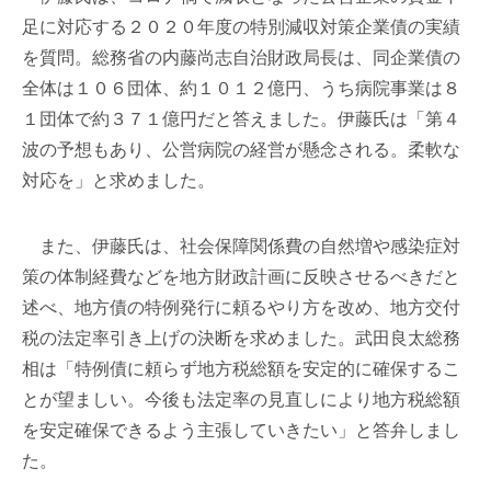
足に対応する２０２０年度の特別減収対策企業債の実績
を質問。総務省の内藤尚志自治財政局長は、同企業債の
全体は１０６団体、約１０１２億円、うち病院事業は８
１団体で約３７１億円だと答えました。伊藤氏は「第４
波の予想もあり、公営病院の経営が懸念される。柔軟な
対応を」と求めました。
また、伊藤氏は、社会保障関係費の自然増や感染症対
策の体制経費などを地方財政計画に反映させるべきだと
述べ、地方債の特例発行に頼るやり方を改め、地方交付
税の法定率引き上げの決断を求めました。武田良太総務
相は「特例債に頼らず地方税総額を安定的に確保するこ
とが望ましい。今後も法定率の見直しにより地方税総額
を安定確保できるよう主張していきたい」と答弁しまし
た。