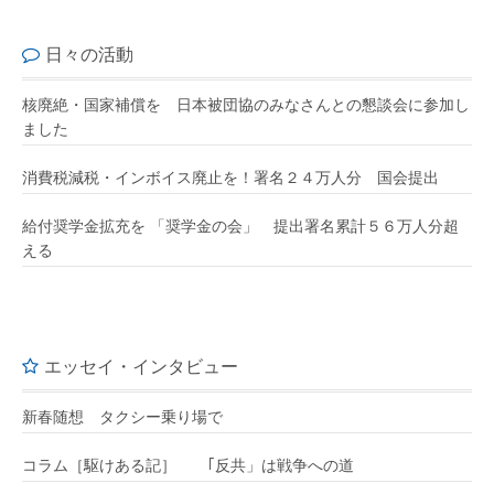
日々の活動
核廃絶・国家補償を 日本被団協のみなさんとの懇談会に参加し
ました
消費税減税・インボイス廃止を！署名２４万人分 国会提出
給付奨学金拡充を 「奨学金の会」 提出署名累計５６万人分超
える
エッセイ・インタビュー
新春随想 タクシー乗り場で
コラム［駆けある記］ ｢反共」は戦争への道