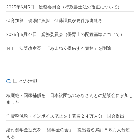
2025年6月5日 総務委員会（行政書士法の改正について）
保育加算 現場に負担 伊藤議員が要件撤廃迫る
2025年5月27日 総務委員会（保育士の配置基準について）
ＮＴＴ法等改定案 「あまねく提供する責務」を削除
日々の活動
核廃絶・国家補償を 日本被団協のみなさんとの懇談会に参加し
ました
消費税減税・インボイス廃止を！署名２４万人分 国会提出
給付奨学金拡充を 「奨学金の会」 提出署名累計５６万人分超
える