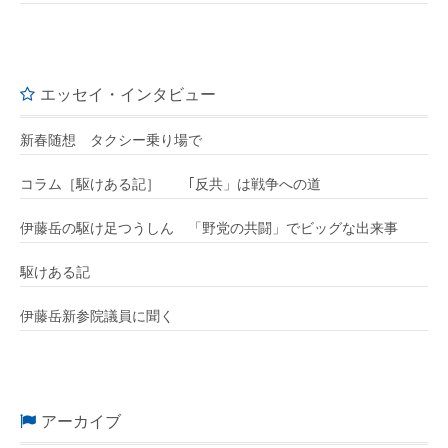
エッセイ・インタビュー
新春随想 タクシー乗り場で
コラム［駆けある記］ ｢反共」は戦争への道
伊藤岳の駆け足つうしん 「野党の共闘」でビッグな出来事
駆けある記
伊藤岳新参院議員に聞く
アーカイブ