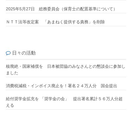
2025年5月27日 総務委員会（保育士の配置基準について）
ＮＴＴ法等改定案 「あまねく提供する責務」を削除
日々の活動
核廃絶・国家補償を 日本被団協のみなさんとの懇談会に参加し
ました
消費税減税・インボイス廃止を！署名２４万人分 国会提出
給付奨学金拡充を 「奨学金の会」 提出署名累計５６万人分超
える