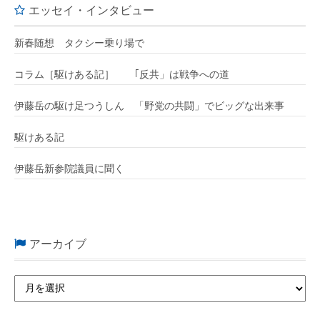
エッセイ・インタビュー
新春随想 タクシー乗り場で
コラム［駆けある記］ ｢反共」は戦争への道
伊藤岳の駆け足つうしん 「野党の共闘」でビッグな出来事
駆けある記
伊藤岳新参院議員に聞く
アーカイブ