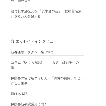
分 国会提出
給付奨学金拡充を 「奨学金の会」 提出署名累
計５６万人分超える
エッセイ・インタビュー
新春随想 タクシー乗り場で
コラム［駆けある記］ ｢反共」は戦争への
道
伊藤岳の駆け足つうしん 「野党の共闘」でビッ
グな出来事
駆けある記
伊藤岳新参院議員に聞く