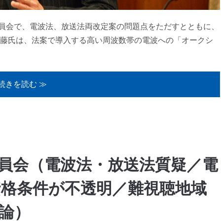
員会で、電波法、放送法両改定案の問題点をただすとともに、
藤氏は、法案で導入する高い周波数帯の電波への「オークシ
続きを読む ≫
務委員会（電波法・放送法質疑／電
格条件が不透明／難視聴地域
論）