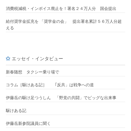
消費税減税・インボイス廃止を！署名２４万人分 国会提出
給付奨学金拡充を 「奨学金の会」 提出署名累計５６万人分超
える
エッセイ・インタビュー
新春随想 タクシー乗り場で
コラム［駆けある記］ ｢反共」は戦争への道
伊藤岳の駆け足つうしん 「野党の共闘」でビッグな出来事
駆けある記
伊藤岳新参院議員に聞く