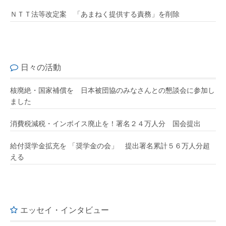
ＮＴＴ法等改定案 「あまねく提供する責務」を削除
日々の活動
核廃絶・国家補償を 日本被団協のみなさんとの懇談会に参加し
ました
消費税減税・インボイス廃止を！署名２４万人分 国会提出
給付奨学金拡充を 「奨学金の会」 提出署名累計５６万人分超
える
エッセイ・インタビュー