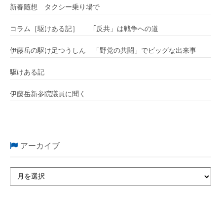
新春随想 タクシー乗り場で
コラム［駆けある記］ ｢反共」は戦争への道
伊藤岳の駆け足つうしん 「野党の共闘」でビッグな出来事
駆けある記
伊藤岳新参院議員に聞く
アーカイブ