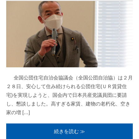
全国公団住宅自治会協議会（全国公団自治協）は２月
２８日、安心して住み続けられる公団住宅(ＵＲ賃貸住
宅)を実現しようと、国会内で日本共産党議員団に要請
し、懇談しました。高すぎる家賃、建物の老朽化、空き
家の増 […]
続きを読む ≫