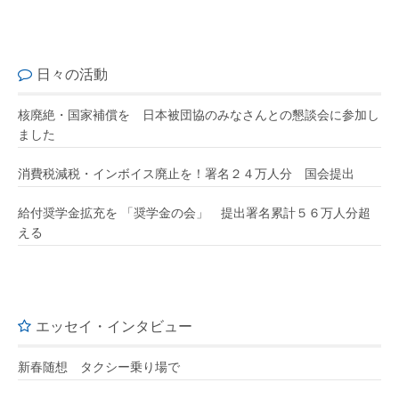
日々の活動
核廃絶・国家補償を 日本被団協のみなさんとの懇談会に参加し
ました
消費税減税・インボイス廃止を！署名２４万人分 国会提出
給付奨学金拡充を 「奨学金の会」 提出署名累計５６万人分超
える
エッセイ・インタビュー
新春随想 タクシー乗り場で