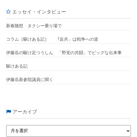
エッセイ・インタビュー
新春随想 タクシー乗り場で
コラム［駆けある記］ ｢反共」は戦争への道
伊藤岳の駆け足つうしん 「野党の共闘」でビッグな出来事
駆けある記
伊藤岳新参院議員に聞く
アーカイブ