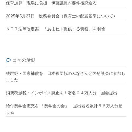
保育加算 現場に負担 伊藤議員が要件撤廃迫る
2025年5月27日 総務委員会（保育士の配置基準について）
ＮＴＴ法等改定案 「あまねく提供する責務」を削除
日々の活動
核廃絶・国家補償を 日本被団協のみなさんとの懇談会に参加し
ました
消費税減税・インボイス廃止を！署名２４万人分 国会提出
給付奨学金拡充を 「奨学金の会」 提出署名累計５６万人分超
える