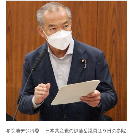
参院地デジ特委 日本共産党の伊藤岳議員は９日の参院