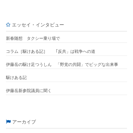
エッセイ・インタビュー
新春随想 タクシー乗り場で
コラム［駆けある記］ ｢反共」は戦争への道
伊藤岳の駆け足つうしん 「野党の共闘」でビッグな出来事
駆けある記
伊藤岳新参院議員に聞く
アーカイブ