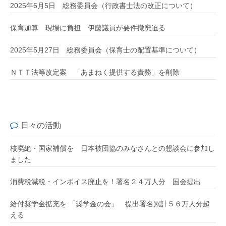
2025年6月5日 総務委員会（行政書士法の改正について）
保育加算 現場に負担 伊藤議員が要件撤廃迫る
2025年5月27日 総務委員会（保育士の配置基準について）
ＮＴＴ法等改定案 「あまねく提供する責務」を削除
日々の活動
核廃絶・国家補償を 日本被団協のみなさんとの懇談会に参加し
ました
消費税減税・インボイス廃止を！署名２４万人分 国会提出
給付奨学金拡充を 「奨学金の会」 提出署名累計５６万人分超
える