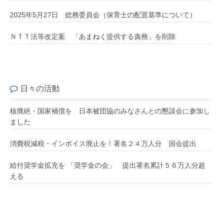
2025年5月27日 総務委員会（保育士の配置基準について）
ＮＴＴ法等改定案 「あまねく提供する責務」を削除
日々の活動
核廃絶・国家補償を 日本被団協のみなさんとの懇談会に参加し
ました
消費税減税・インボイス廃止を！署名２４万人分 国会提出
給付奨学金拡充を 「奨学金の会」 提出署名累計５６万人分超
える