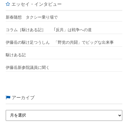
エッセイ・インタビュー
新春随想 タクシー乗り場で
コラム［駆けある記］ ｢反共」は戦争への道
伊藤岳の駆け足つうしん 「野党の共闘」でビッグな出来事
駆けある記
伊藤岳新参院議員に聞く
アーカイブ