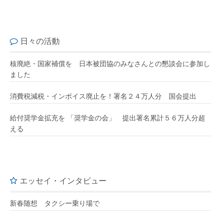
日々の活動
核廃絶・国家補償を 日本被団協のみなさんとの懇談会に参加し
ました
消費税減税・インボイス廃止を！署名２４万人分 国会提出
給付奨学金拡充を 「奨学金の会」 提出署名累計５６万人分超
える
エッセイ・インタビュー
新春随想 タクシー乗り場で