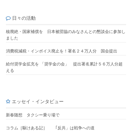
日々の活動
核廃絶・国家補償を 日本被団協のみなさんとの懇談会に参加し
ました
消費税減税・インボイス廃止を！署名２４万人分 国会提出
給付奨学金拡充を 「奨学金の会」 提出署名累計５６万人分超
える
エッセイ・インタビュー
新春随想 タクシー乗り場で
コラム［駆けある記］ ｢反共」は戦争への道