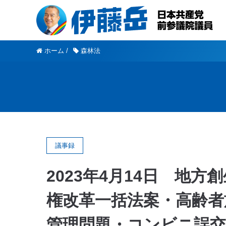
ホーム
/
森林法
議事録
2023年4月14日 地
権改革一括法案・高齢
管理問題・コンビニ誤交