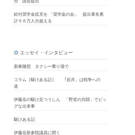
分 国会提出
給付奨学金拡充を 「奨学金の会」 提出署名累
計５６万人分超える
エッセイ・インタビュー
新春随想 タクシー乗り場で
コラム［駆けある記］ ｢反共」は戦争への
道
伊藤岳の駆け足つうしん 「野党の共闘」でビッ
グな出来事
駆けある記
伊藤岳新参院議員に聞く