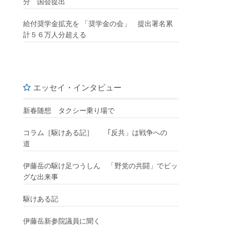
分 国会提出
給付奨学金拡充を 「奨学金の会」 提出署名累
計５６万人分超える
エッセイ・インタビュー
新春随想 タクシー乗り場で
コラム［駆けある記］ ｢反共」は戦争への
道
伊藤岳の駆け足つうしん 「野党の共闘」でビッ
グな出来事
駆けある記
伊藤岳新参院議員に聞く