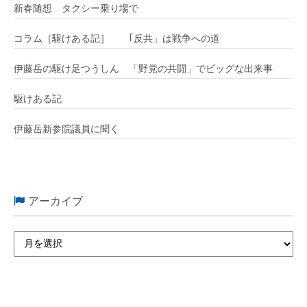
新春随想 タクシー乗り場で
コラム［駆けある記］ ｢反共」は戦争への道
伊藤岳の駆け足つうしん 「野党の共闘」でビッグな出来事
駆けある記
伊藤岳新参院議員に聞く
アーカイブ