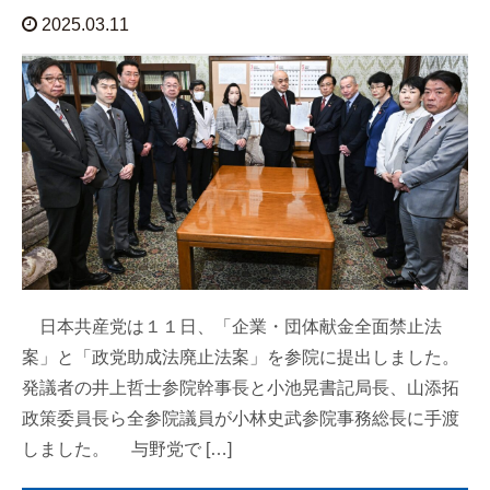
2025.03.11
日本共産党は１１日、「企業・団体献金全面禁止法
案」と「政党助成法廃止法案」を参院に提出しました。
発議者の井上哲士参院幹事長と小池晃書記局長、山添拓
政策委員長ら全参院議員が小林史武参院事務総長に手渡
しました。 与野党で […]