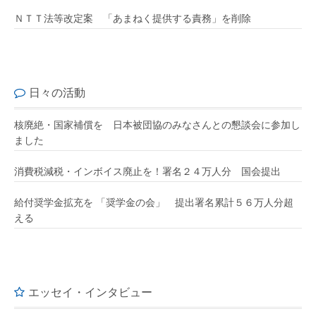
ＮＴＴ法等改定案 「あまねく提供する責務」を削除
日々の活動
核廃絶・国家補償を 日本被団協のみなさんとの懇談会に参加し
ました
消費税減税・インボイス廃止を！署名２４万人分 国会提出
給付奨学金拡充を 「奨学金の会」 提出署名累計５６万人分超
える
エッセイ・インタビュー