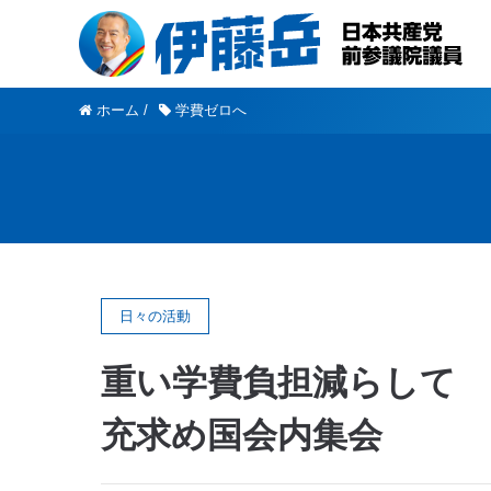
ホーム
/
学費ゼロへ
日々の活動
重い学費負担減らして 
充求め国会内集会