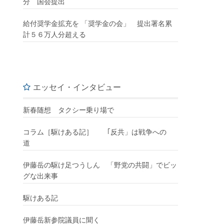
分 国会提出
給付奨学金拡充を 「奨学金の会」 提出署名累
計５６万人分超える
エッセイ・インタビュー
新春随想 タクシー乗り場で
コラム［駆けある記］ ｢反共」は戦争への
道
伊藤岳の駆け足つうしん 「野党の共闘」でビッ
グな出来事
駆けある記
伊藤岳新参院議員に聞く